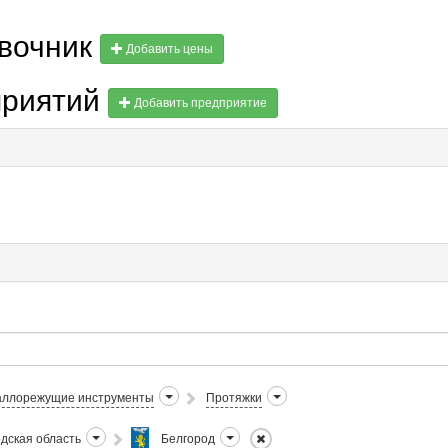
авочник
Добавить цены
приятий
Добавить предприятие
ллорежущие инструменты
Протяжки
дская область
Белгород