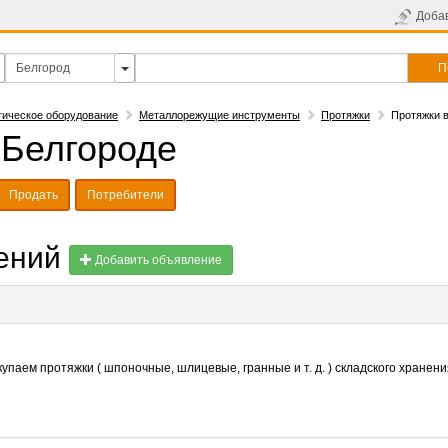
Доба
П
гическое оборудование
Металлорежущие инструменты
Протяжки
Протяжки в
 Белгороде
Продать
Потребители
лений
Добавить объявление
упаем протяжки ( шпоночные, шлицевые, гранные и т. д. ) складского хранени