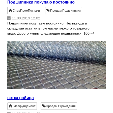
Подшипники покупаю постоянно
СпецПромПостаки
Продам Подшипники
11.09.2019 12:02
Подшипники покупаем постоянно. Неликвиды и
складские остатки в том числе плохого товарного
вида. Дорого купим следующие подшипники; 100 –й
200-й 300-й 400-й серии, отечественные и
импортные. NN3016. N
сетка рабица
Главфундамент
Продам Ограждения