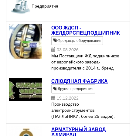
Предприятия
ООО ЖДСП -
ЖЕЛДОРСПЕЦПОДШИПНИК
Продавцы оборудования
03.08.2026
Мы Поставщики ЖД подшипников
от европейского завода-
производителя с 2014 г., бренд
одобрен ЖД с 2014 г. для
приводов дизеля Д49. Продукция
СЛЮДЯНАЯ ФАБРИКА
сертифицирована по ISO
Другие предприятия
9001:2008. Вся продуктовая
19.12.2022
линейка пр...
Производство
электроинструментов
(ПАЯЛЬНИКИ, более 25 видов),
электробытовых товаров
(СУШИТЕЛЬ ОБУВИ) и
АРМАТУРНЫЙ ЗАВОД
комплектующих к ним
АДМИРАЛ