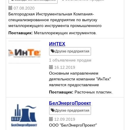
07.08.2020
Белгородская Инструментальная Компания-
специализированное предприятие по выпуску
металлорежущего инструмента промышленного
назначения.19 лет на рынке инструмента. Наша
Поставщик:
Металлорежущих инструментов.
компания специализируется на вы...
ИНТЕХ
Другие предприятия
1 объявление продам
16.12.2019
Основным направлением
деятельности компании "ИнТех"
является предоставление
промышленным предприятиям
Поставщик:
Расточных пластин.
России инжиниринговых и
консалтинговых услуг,
БелЭнергоПроект
способствующих увеличению
Другие предприятия
производительности при одн...
12.09.2019
ООО "БелЭнергоПроект"