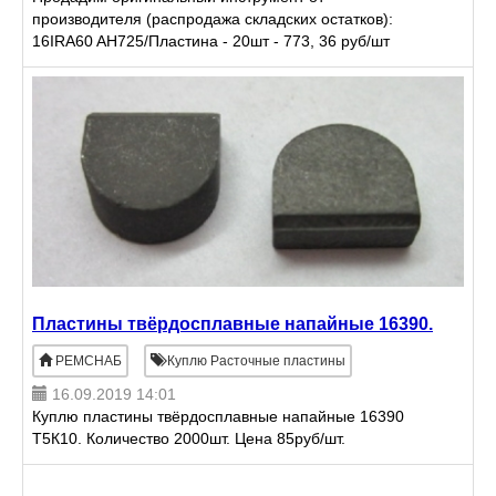
производителя (распродажа складских остатков):
16IRA60 AH725/Пластина - 20шт - 773, 36 руб/шт
ASMT11T304PDPR-MS AH130/Пластина - 40шт - 640,
57 руб/шт ASMT11T304PD
Пластины твёрдосплавные напайные 16390.
РЕМСНАБ
Куплю Расточные пластины
16.09.2019 14:01
Куплю пластины твёрдосплавные напайные 16390
Т5К10. Количество 2000шт. Цена 85руб/шт.