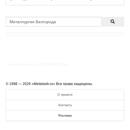
Станок помогает попробовать начать свое дело по
изготовлению этого популярного н
Сгенерировано за 0.7325(0.0007) cек.
© 1998 — 2026 «Metalweb.ru» Все права защищены.
О проекте
Контакты
Реклама