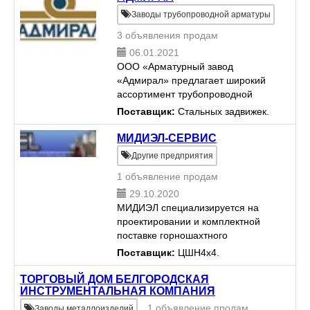
(ЭЛЕКТРОНАГРЕВАТЕЛИ
Заводы трубопроводной арматуры
СЛЮДОПЛАСТОВЫЕ, БУМАГА
3 объявления продам
СЛЮДОПЛАСТОВАЯ и др.). Цены
про...
06.01.2021
ООО «Арматурный завод
«Адмирал» предлагает широкий
ассортимент трубопроводной
арматуры собственного
Поставщик:
Стальных задвижек.
изготовления. Наше предприятие
выпускает серийную продукцию и
МИДИЭЛ-СЕРВИС
выполняет индивидуальные
Другие предприятия
заказы клиент...
1 объявление продам
29.10.2020
МИДИЭЛ специализируется на
проектировании и комплектной
поставке горношахтного
оборудования, такого как
Поставщик:
ЦШН4х4.
крупные шахтные подъемные
машины индивидуального
ТОРГОВЫЙ ДОМ БЕЛГОРОДСКАЯ
ИНСТРУМЕНТАЛЬНАЯ КОМПАНИЯ
исполнения, проходческие
лебедки и шахтные вент...
1 объявление продам
Заводы металлоизделий