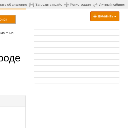
вить объявление
Загрузить прайс
Регистрация
Личный кабинет
Добавить
оиск
емонтные
роде
.