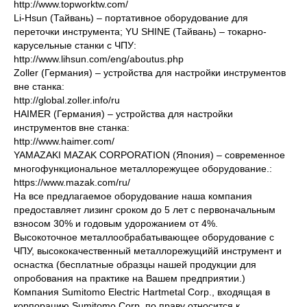
http://www.topworktw.com/
Li-Hsun (Тайвань) – портативное оборудование для
переточки инструмента; YU SHINE (Тайвань) – токарно-
карусельные станки с ЧПУ:
http://www.lihsun.com/eng/aboutus.php
Zoller (Германия) – устройства для настройки инструментов
вне станка:
http://global.zoller.info/ru
HAIMER (Германия) – устройства для настройки
инструментов вне станка:
http://www.haimer.com/
YAMAZAKI MAZAK CORPORATION (Япония) – современное
многофункциональное металлорежущее оборудование.:
https://www.mazak.com/ru/
На все предлагаемое оборудование наша компания
предоставляет лизинг сроком до 5 лет с первоначальным
взносом 30% и годовым удорожанием от 4%.
Высокоточное металлообрабатывающее оборудование с
ЧПУ, высококачественный металлорежущийй инструмент и
оснастка (бесплатные образцы нашей продукции для
опробования на практике на Вашем предприятии.)
Компания Sumitomo Electric Hartmetal Corp., входящая в
корпорацию Sumitomo Corp. по праву относится к