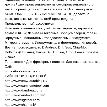
крупнейшим производителям высокопроизводительного
металлорежущего инструмента в мире.Основной уклон
SUMITOMO ELECTRIC HARTMETAL CORP. делает на
развитие высоких технологий производства.
Производственный ассортимент:
Пластины сменные (твердый сплав, керметы, керамика,
алмаз и КНБ); Державки токарные, корпуса сверел, фрезы
корпусные; Монолитный твердосплавный инструмент;
Микроинструмент; Инструмент для формирования резьбы.
Другие производители: D’Andrea; Dhf; Sgs; Chia-Mo;
Dolfamex(Польша); Haimer Air Turbine; Omg; Leave Indastrial;
Osawa
Тип оснастки Для фрезерных станков; Для токарных станков
Сайт
https://tools.imperija.com/
САЙТ ПРОИЗВОДИТЕЛЕЙ:
http://www.smw-autoblok.ru/
http://www.sumitomotool.com
http://www.dandrea.com/
http://www.endmill.com.tw/
http://www.sgstool.com/
http://www.chiamo.it/