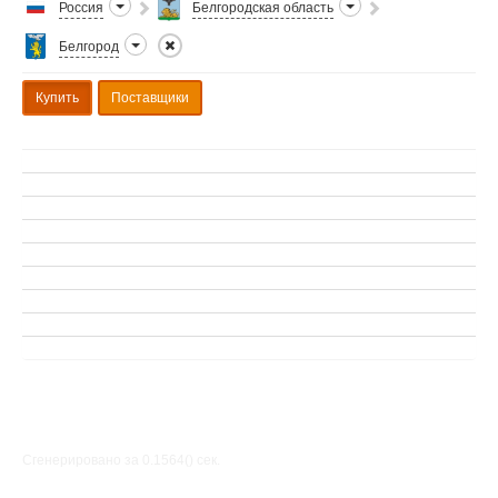
Россия
Белгородская область
Белгород
Купить
Поставщики
Сгенерировано за 0.1564() cек.